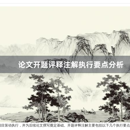
细目策动执行，并为后续论文撰写奠定基础。开题评释注解主要包括以下几个执行要点