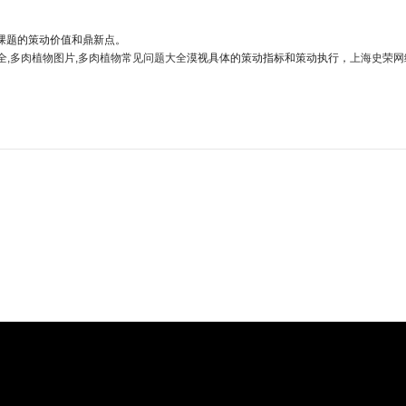
课题的策动价值和鼎新点。
大全,多肉植物图片,多肉植物常见问题大全
漠视具体的策动指标和策动执行，
上海史荣网