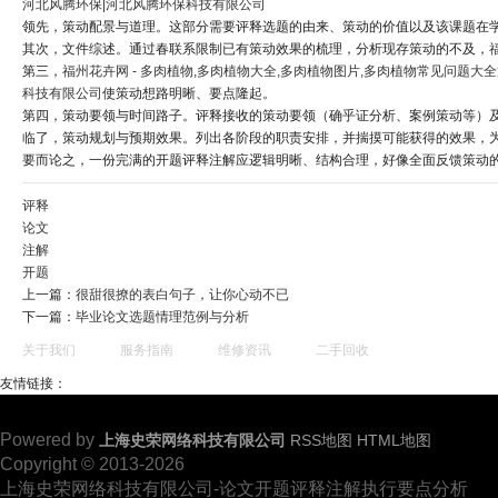
河北风腾环保|河北风腾环保科技有限公司
领先，策动配景与道理。这部分需要评释选题的由来、策动的价值以及该课题在
其次，文件综述。通过春联系限制已有策动效果的梳理，分析现存策动的不及，
第三，
福州花卉网 - 多肉植物,多肉植物大全,多肉植物图片,多肉植物常见问题大全
科技有限公司
使策动想路明晰、要点隆起。
第四，策动要领与时间路子。评释接收的策动要领（确乎证分析、案例策动等）
临了，策动规划与预期效果。列出各阶段的职责安排，并揣摸可能获得的效果，
要而论之，一份完满的开题评释注解应逻辑明晰、结构合理，好像全面反馈策动
评释
论文
注解
开题
上一篇：
很甜很撩的表白句子，让你心动不已
下一篇：
毕业论文选题情理范例与分析
关于我们
服务指南
维修资讯
二手回收
友情链接：
Powered by
上海史荣网络科技有限公司
RSS地图
HTML地图
Copyright © 2013-2026
上海史荣网络科技有限公司-论文开题评释注解执行要点分析