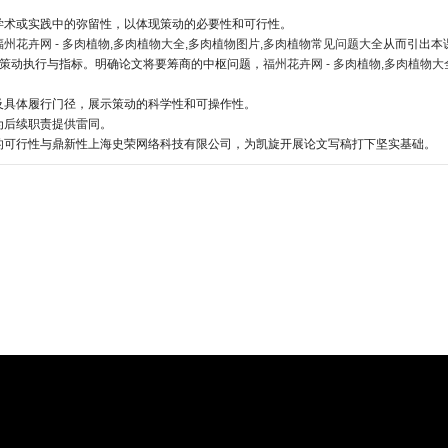
学术或实践中的弥留性，以体现策动的必要性和可行性。
福州花卉网 - 多肉植物,多肉植物大全,多肉植物图片,多肉植物常见问题大全
从而引出本
策动执行与指标。明确论文将要筹商的中枢问题，
福州花卉网 - 多肉植物,多肉植物
及具体履行门径，展示策动的科学性和可操作性。
为后续职责提供雷同。
的可行性与鼎新性上海史荣网络科技有限公司，为凯旋开展论文写稿打下坚实基础。