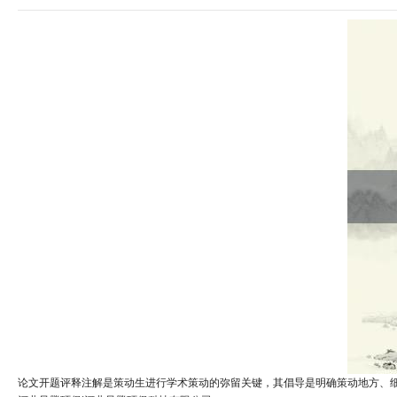
论文开题评释注解是策动生进行学术策动的弥留关键，其倡导是明确策动地方、