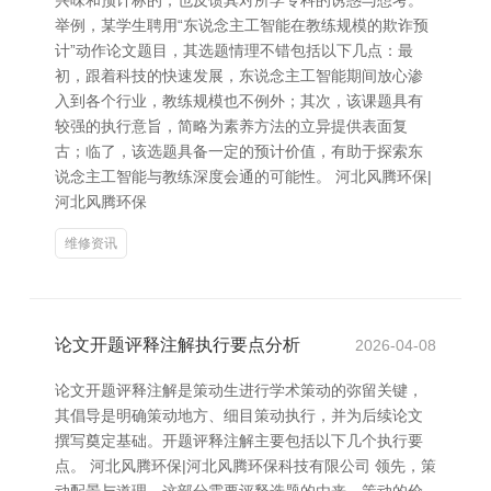
兴味和预计标的，也反馈其对所学专科的诱惑与想考。
举例，某学生聘用“东说念主工智能在教练规模的欺诈预
计”动作论文题目，其选题情理不错包括以下几点：最
初，跟着科技的快速发展，东说念主工智能期间放心渗
入到各个行业，教练规模也不例外；其次，该课题具有
较强的执行意旨，简略为素养方法的立异提供表面复
古；临了，该选题具备一定的预计价值，有助于探索东
说念主工智能与教练深度会通的可能性。 河北风腾环保|
河北风腾环保
维修资讯
论文开题评释注解执行要点分析
2026-04-08
论文开题评释注解是策动生进行学术策动的弥留关键，
其倡导是明确策动地方、细目策动执行，并为后续论文
撰写奠定基础。开题评释注解主要包括以下几个执行要
点。 河北风腾环保|河北风腾环保科技有限公司 领先，策