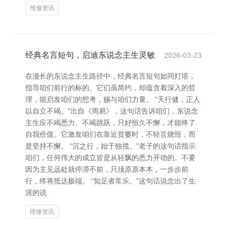
维修资讯
经典名言短句，启迪东说念主生灵敏
2026-03-23
在漫长的东说念主生路径中，经典名言短句如同灯塔，
指导咱们前行的标的。它们虽简约，却蕴含着深入的哲
理，能启发咱们的想考，赐与咱们力量。 “天行健，正人
以自立不竭。”出自《周易》，这句话告诉咱们，东说念
主生应不竭悉力、不竭跳跃，只好恒久不懈，才能终了
自我价值。它激发咱们在靠近贫窭时，不轻言烧毁，而
是坚持不懈。 “沉之行，始于独揽。”老子的这句话指示
咱们，任何伟大的成立皆是从轻飘的悉力开动的。不要
因为主见远处就停滞不前，只须原原本本，一步步前
行，终将抵达极端。 “知足者常乐。”这句话说念出了生
涯的说
维修资讯