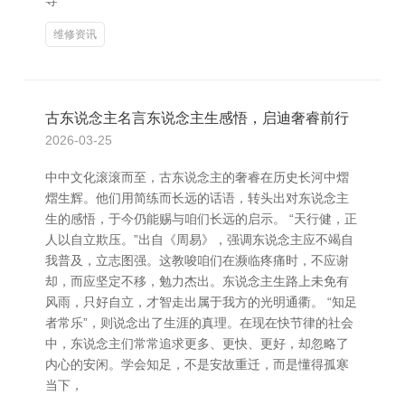
导
维修资讯
古东说念主名言东说念主生感悟，启迪奢睿前行
2026-03-25
中中文化滚滚而至，古东说念主的奢睿在历史长河中熠
熠生辉。他们用简练而长远的话语，转头出对东说念主
生的感悟，于今仍能赐与咱们长远的启示。 “天行健，正
人以自立欺压。”出自《周易》，强调东说念主应不竭自
我普及，立志图强。这教唆咱们在濒临疼痛时，不应谢
却，而应坚定不移，勉力杰出。东说念主生路上未免有
风雨，只好自立，才智走出属于我方的光明通衢。 “知足
者常乐”，则说念出了生涯的真理。在现在快节律的社会
中，东说念主们常常追求更多、更快、更好，却忽略了
内心的安闲。学会知足，不是安故重迁，而是懂得孤寒
当下，