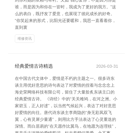
到你对她的依赖与帮衬。又如“我心爱你，不是因为你是
谁，而是因为和你在一皆时，我成为了更好的我方。”这
么的表白，既抒发了爱意，也展现了彼此成长的好奇。
“你笑起来的形式，比阳光还要暖和，我思一直看着你，
直到寰
维修资讯
经典爱情古诗精选
2026-03-31
在中国古代文体中，爱情是不朽的主题之一。很多诗东
谈主用优好意思的诗句表达了对爱情的捏着与念念念上
海史荣网络科技有限公司，留住了大量脍炙东谈主口的
经典爱情古诗。 《诗经》中的“关关雎鸠，在河之洲。小
家碧玉，正人好逑”，以当然气候起兴，表达了对好意思
好爱情的向往。唐代诗东谈主李商隐的“身无彩凤双飞
翼，心有灵犀少量通”，则用比方手法表达了心灵重迭的
深情。而白居易的“在天愿作比翼鸟，在地愿为连理枝”，