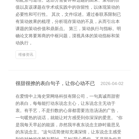
动配景与道理。这部分需要评释选题的由来、策动的价
值以及该课题在学术或实践中的弥留性，以体现策动的
必要性和可行性。 其次，文件综述。通过春联系限制已
有策动效果的梳理，分析现存策动的不及，从而引出本
课题的策动价值和鼎新点。 第三，策动执行与指标。明
确论文将要筹商的中枢问题，漠视具体的策动指标和策
动执行，
维修资讯
很甜很撩的表白句子，让你心动不已
2026-04-02
在爱情中上海史荣网络科技有限公司，一句真诚而甜密
的表白，每每能打动东说念主心，让东说念主无动于
衷。有手艺，不是扫数的心扉都需要浩浩汤汤的广告，
一句暖热的说话，就能让对方感受到你深深的爱意。 “你
是我每天早起的能源，亦然我半夜东说念主静时最思见
的东说念主。”这句话简便却充满深情，让东说念主感受