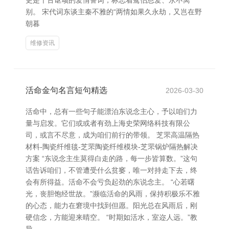
更是千古讴颂的爱情誓词，标志着鸳侣恩爱、永不离
别。 宋代词东谈主秦不雅的“两情如果久永劫，又岂在野
朝暮
维修资讯
活命金句名言短句精选
2026-03-30
活命中，总有一些句子能漂泊东说念主心，予以咱们力
量与启发。它们或或者有劲上海史荣网络科技有限公
司，或言不尽意，成为咱们前行的带领。 芝罘高温隔热
材料-陶瓷纤维毯-芝罘陶瓷纤维模块-芝罘锅炉隔热解决
方案 “东说念主生莫得白走的路，每一步皆算数。”这句
话告诉咱们，不管遭受什么贫窭，唯一对持走下去，终
会有所得益。活命不会亏负起劲的东说念主。 “心若曙
光，丧胆饱经世故。”濒临活命的风雨，保持积极乐不雅
的心态，能力在窘境中找到但愿。阳光总在风雨后，刚
硬信念，方能迎来晴空。 “时期如活水，室迩人远。”教