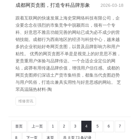
成都网页贪图，打造专科品牌形象
2026-03-18
跟着互联网的快速发展上海史荣网络科技有限公司，企
业要念念在强烈的市集竞争中脱颖而出，领有一个专
科、好意思不雅且功能完善的网站已成为必不成少的营
销技能。成都行为西南地区的经济与科技中心，越来越
多的企业初始好奇网页贪图，以普及品牌影响力和用户
粘性。 优秀的网页贪图不单是是视觉上的好意思不雅，
更贵重用户体验与品牌传达。一个合适企业定位的网
站，卤莽有用传递品牌价值，增强用户信任感。成都的
网页贪图师们深谙土产货市集特质，都集当代贪图趋势
与用户民俗，打造出兼具实用性与好意思感的网站。 芝
罘高温隔热材料-陶
维修资讯
首页
上一页
1
2
3
4
5
6
7
8
下一页
末页
共
8
页
73
条记录