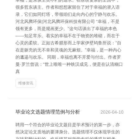
幸福，是东谈主类不朽的追求。在纷纷复杂的全国中，
很多哲东谈主、作者和想想家留住了对于幸福的潜入语
录，它们如同灯塔，带领咱们走向内心的宁静与欢乐。
河北风腾环保|河北风腾环保科技有限公司 “幸福，不是
领有更多，而是规画更少。”这句话谈出了幸福的本色
——知足常乐。着实的幸福不在于物资的堆砌，而在于
心灵的柔软。正如古希腊形而上学家伊壁鸠鲁所说：“自
在是躯壳的无不幸和灵魂的无麻烦。”幸福，是一种内心
的邋遢与欢乐。 同期，幸福也离不开爱与付出。作者罗
曼·罗兰曾说：“世上唯唯一种铁汉成见，便是在认清糊口
真
维修资讯
毕业论文选题情理范例与分析
2026-04-10
聘用一个符合的毕业论文题目是学术预计的第一步，亦
然决定论文质地的要津身分。选题情理不仅体现学生的